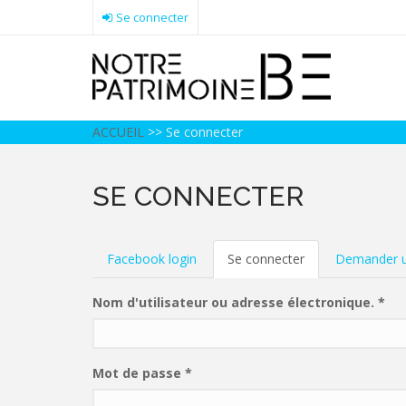
Aller
Se connecter
au
contenu
principal
ACCUEIL
>>
Se connecter
SE CONNECTER
ONGLETS
Facebook login
Se connecter
(onglet
Demander u
actif)
PRINCIPAUX
Nom d'utilisateur ou adresse électronique.
*
Mot de passe
*