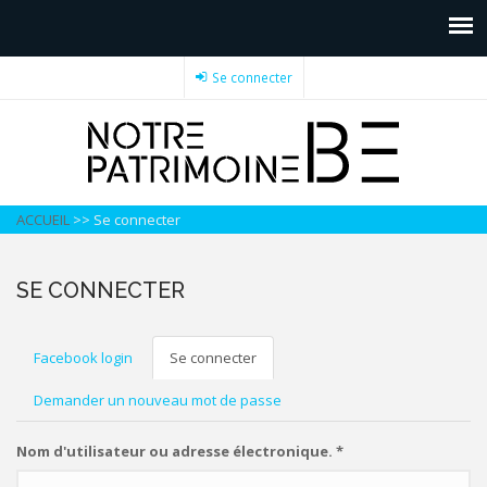
Se connecter
ACCUEIL
>>
Se connecter
SE CONNECTER
ONGLETS
Facebook login
Se connecter
(onglet
actif)
PRINCIPAUX
Demander un nouveau mot de passe
Nom d'utilisateur ou adresse électronique.
*