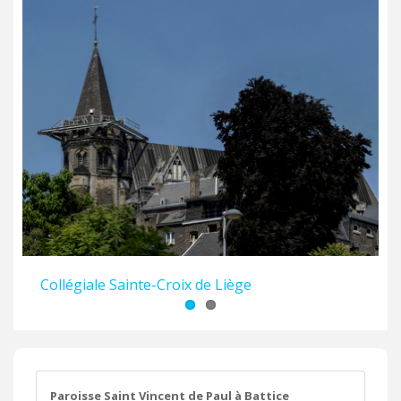
Collégiale Sainte-Croix de Liège
Église Saint-Jacques-le-Mineur de Liège
Paroisse Saint Vincent de Paul à Battice