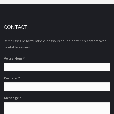
CONTACT
Remplissez le formulaire ci-dessous pour à entrer en contact avec
ce établissement
Votre Nom
*
Courriel
*
Message
*