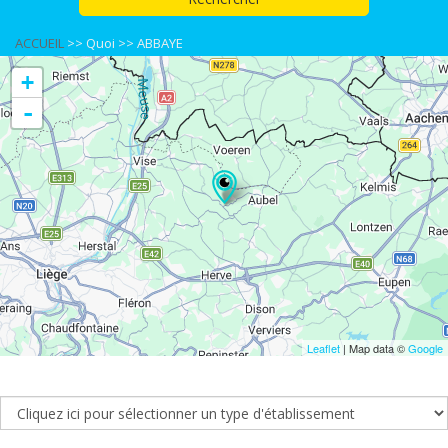
ACCUEIL
>>
Quoi
>>
ABBAYE
+
-
Leaflet
| Map data ©
Google