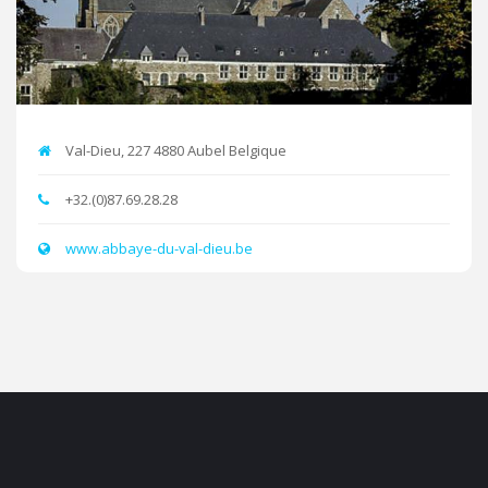
Val-Dieu, 227 4880 Aubel Belgique
+32.(0)87.69.28.28
www.abbaye-du-val-dieu.be