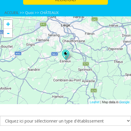
ACCUEIL
>>
Quoi
>>
CHÂTEAUX
+
-
Leaflet
| Map data ©
Google