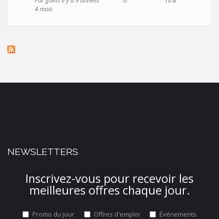
Sujet
Par
guest
il y a 9 années
0
n/a
normal
4 mois
NEWSLETTERS
Inscrivez-vous pour recevoir les
meilleures offres chaque jour.
Promo du jour
Offres d'emploi
Événements