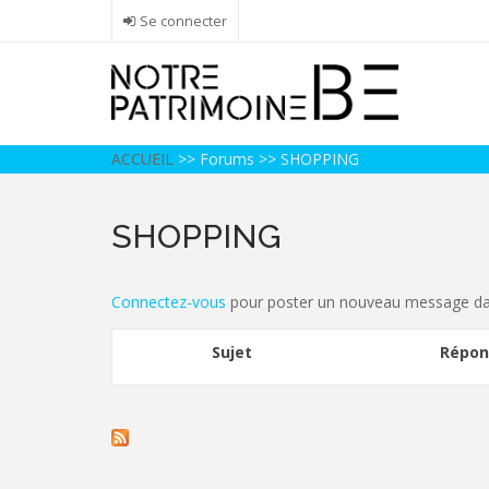
Aller
Se connecter
au
contenu
principal
ACCUEIL
>>
Forums
>>
SHOPPING
SHOPPING
Connectez-vous
pour poster un nouveau message da
Sujet
Répon