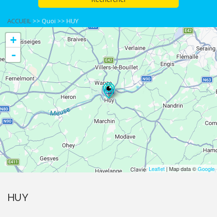
ACCUEIL
>>
Quoi
>>
HUY
+
-
Leaflet
| Map data ©
Google
HUY