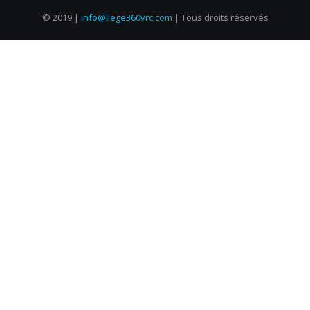
© 2019 |
info@liege360vrc.com
| Tous droits réservés