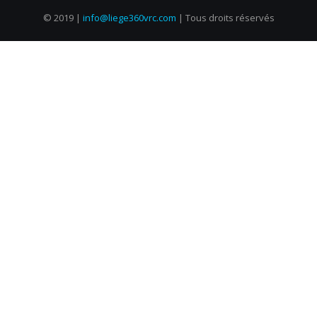
© 2019 |
info@liege360vrc.com
| Tous droits réservés