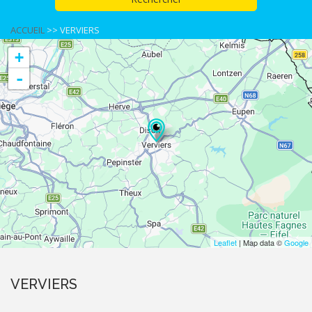
ACCUEIL
>>
VERVIERS
+
-
Leaflet
| Map data ©
Google
VERVIERS